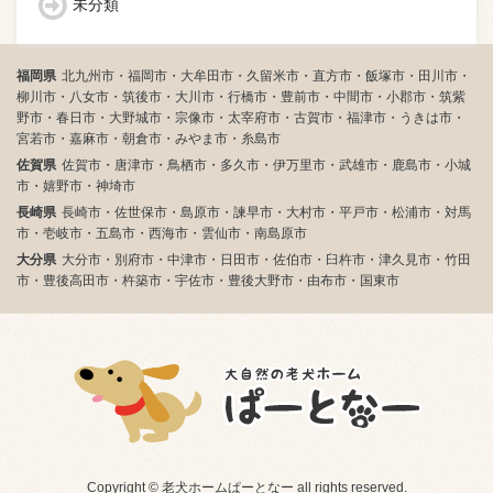
未分類
福岡県
北九州市・福岡市・大牟田市・久留米市・直方市・飯塚市・田川市・
柳川市・八女市・筑後市・大川市・行橋市・豊前市・中間市・小郡市・筑紫
野市・春日市・大野城市・宗像市・太宰府市・古賀市・福津市・うきは市・
宮若市・嘉麻市・朝倉市・みやま市・糸島市
佐賀県
佐賀市・唐津市・鳥栖市・多久市・伊万里市・武雄市・鹿島市・小城
市・嬉野市・神埼市
長崎県
長崎市・佐世保市・島原市・諫早市・大村市・平戸市・松浦市・対馬
市・壱岐市・五島市・西海市・雲仙市・南島原市
大分県
大分市・別府市・中津市・日田市・佐伯市・臼杵市・津久見市・竹田
市・豊後高田市・杵築市・宇佐市・豊後大野市・由布市・国東市
Copyright © 老犬ホームぱーとなー all rights reserved.