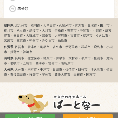
未分類
福岡県
北九州市・福岡市・大牟田市・久留米市・直方市・飯塚市・田川市・
柳川市・八女市・筑後市・大川市・行橋市・豊前市・中間市・小郡市・筑紫
野市・春日市・大野城市・宗像市・太宰府市・古賀市・福津市・うきは市・
宮若市・嘉麻市・朝倉市・みやま市・糸島市
佐賀県
佐賀市・唐津市・鳥栖市・多久市・伊万里市・武雄市・鹿島市・小城
市・嬉野市・神埼市
長崎県
長崎市・佐世保市・島原市・諫早市・大村市・平戸市・松浦市・対馬
市・壱岐市・五島市・西海市・雲仙市・南島原市
大分県
大分市・別府市・中津市・日田市・佐伯市・臼杵市・津久見市・竹田
市・豊後高田市・杵築市・宇佐市・豊後大野市・由布市・国東市