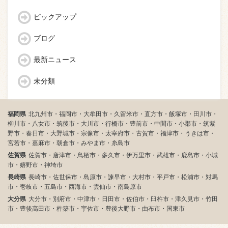
ピックアップ
ブログ
最新ニュース
未分類
福岡県
北九州市・福岡市・大牟田市・久留米市・直方市・飯塚市・田川市・
柳川市・八女市・筑後市・大川市・行橋市・豊前市・中間市・小郡市・筑紫
野市・春日市・大野城市・宗像市・太宰府市・古賀市・福津市・うきは市・
宮若市・嘉麻市・朝倉市・みやま市・糸島市
佐賀県
佐賀市・唐津市・鳥栖市・多久市・伊万里市・武雄市・鹿島市・小城
市・嬉野市・神埼市
長崎県
長崎市・佐世保市・島原市・諫早市・大村市・平戸市・松浦市・対馬
市・壱岐市・五島市・西海市・雲仙市・南島原市
大分県
大分市・別府市・中津市・日田市・佐伯市・臼杵市・津久見市・竹田
市・豊後高田市・杵築市・宇佐市・豊後大野市・由布市・国東市