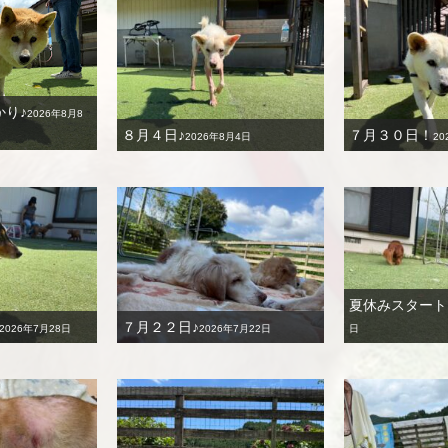
かり♪
2026年8月8
８月４日♪
７月３０日！
2026年8月4日
20
夏休みスタート
７月２２日♪
2026年7月28日
2026年7月22日
日