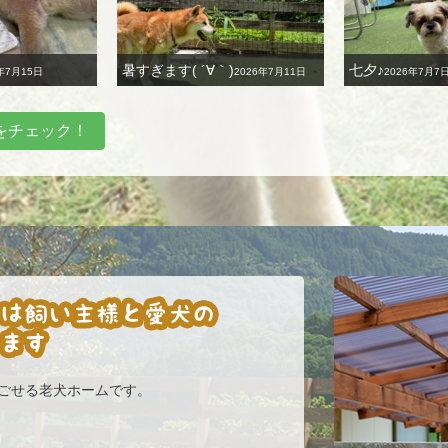
暑すぎます( ´∀｀)
七夕♪
年7月15日
2026年7月11日
2026年7月7
をチェック！
過ごせる老犬ホームです。