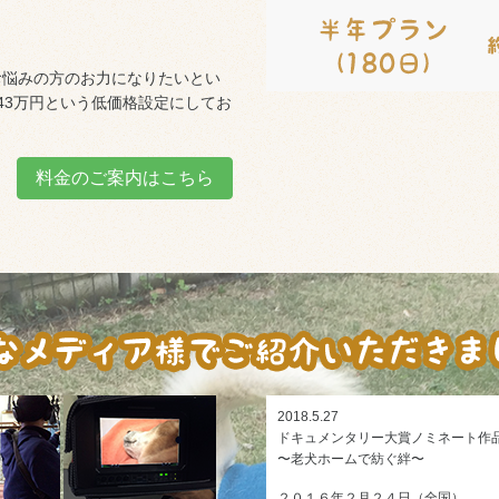
お悩みの方のお力になりたいとい
43万円という低価格設定にしてお
料金のご案内はこちら
2018.5.27
ドキュメンタリー大賞ノミネート作
〜老犬ホームで紡ぐ絆〜
２０１６年２月２４日（全国）