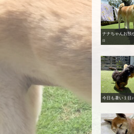
ナナちゃんお預
日
今日も暑い１日♪