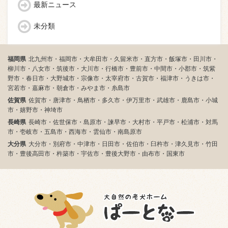
最新ニュース
未分類
福岡県
北九州市・福岡市・大牟田市・久留米市・直方市・飯塚市・田川市・
柳川市・八女市・筑後市・大川市・行橋市・豊前市・中間市・小郡市・筑紫
野市・春日市・大野城市・宗像市・太宰府市・古賀市・福津市・うきは市・
宮若市・嘉麻市・朝倉市・みやま市・糸島市
佐賀県
佐賀市・唐津市・鳥栖市・多久市・伊万里市・武雄市・鹿島市・小城
市・嬉野市・神埼市
長崎県
長崎市・佐世保市・島原市・諫早市・大村市・平戸市・松浦市・対馬
市・壱岐市・五島市・西海市・雲仙市・南島原市
大分県
大分市・別府市・中津市・日田市・佐伯市・臼杵市・津久見市・竹田
市・豊後高田市・杵築市・宇佐市・豊後大野市・由布市・国東市