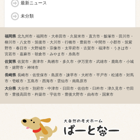
最新ニュース
未分類
福岡県
北九州市・福岡市・大牟田市・久留米市・直方市・飯塚市・田川市・
柳川市・八女市・筑後市・大川市・行橋市・豊前市・中間市・小郡市・筑紫
野市・春日市・大野城市・宗像市・太宰府市・古賀市・福津市・うきは市・
宮若市・嘉麻市・朝倉市・みやま市・糸島市
佐賀県
佐賀市・唐津市・鳥栖市・多久市・伊万里市・武雄市・鹿島市・小城
市・嬉野市・神埼市
長崎県
長崎市・佐世保市・島原市・諫早市・大村市・平戸市・松浦市・対馬
市・壱岐市・五島市・西海市・雲仙市・南島原市
大分県
大分市・別府市・中津市・日田市・佐伯市・臼杵市・津久見市・竹田
市・豊後高田市・杵築市・宇佐市・豊後大野市・由布市・国東市