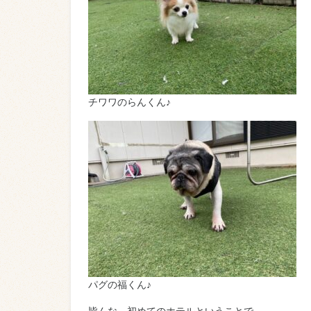
チワワのらんくん♪
パグの福くん♪