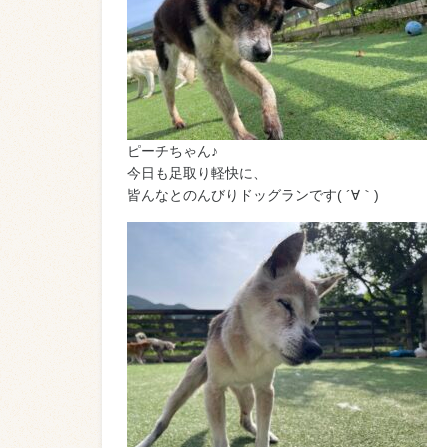
ピーチちゃん♪
今日も足取り軽快に、
皆んなとのんびりドッグランです( ´∀｀)