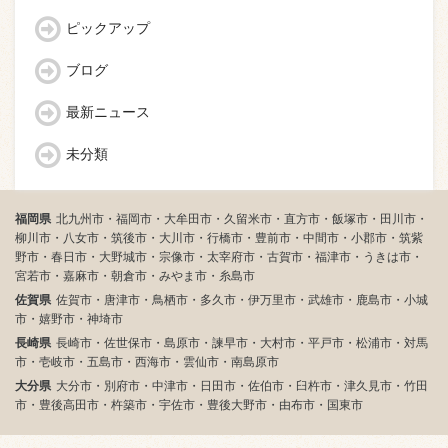
ピックアップ
ブログ
最新ニュース
未分類
福岡県
北九州市・福岡市・大牟田市・久留米市・直方市・飯塚市・田川市・
柳川市・八女市・筑後市・大川市・行橋市・豊前市・中間市・小郡市・筑紫
野市・春日市・大野城市・宗像市・太宰府市・古賀市・福津市・うきは市・
宮若市・嘉麻市・朝倉市・みやま市・糸島市
佐賀県
佐賀市・唐津市・鳥栖市・多久市・伊万里市・武雄市・鹿島市・小城
市・嬉野市・神埼市
長崎県
長崎市・佐世保市・島原市・諫早市・大村市・平戸市・松浦市・対馬
市・壱岐市・五島市・西海市・雲仙市・南島原市
大分県
大分市・別府市・中津市・日田市・佐伯市・臼杵市・津久見市・竹田
市・豊後高田市・杵築市・宇佐市・豊後大野市・由布市・国東市