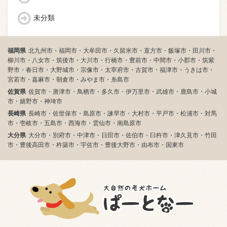
未分類
福岡県
北九州市・福岡市・大牟田市・久留米市・直方市・飯塚市・田川市・
柳川市・八女市・筑後市・大川市・行橋市・豊前市・中間市・小郡市・筑紫
野市・春日市・大野城市・宗像市・太宰府市・古賀市・福津市・うきは市・
宮若市・嘉麻市・朝倉市・みやま市・糸島市
佐賀県
佐賀市・唐津市・鳥栖市・多久市・伊万里市・武雄市・鹿島市・小城
市・嬉野市・神埼市
長崎県
長崎市・佐世保市・島原市・諫早市・大村市・平戸市・松浦市・対馬
市・壱岐市・五島市・西海市・雲仙市・南島原市
大分県
大分市・別府市・中津市・日田市・佐伯市・臼杵市・津久見市・竹田
市・豊後高田市・杵築市・宇佐市・豊後大野市・由布市・国東市