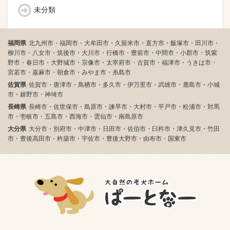
未分類
福岡県
北九州市・福岡市・大牟田市・久留米市・直方市・飯塚市・田川市・
柳川市・八女市・筑後市・大川市・行橋市・豊前市・中間市・小郡市・筑紫
野市・春日市・大野城市・宗像市・太宰府市・古賀市・福津市・うきは市・
宮若市・嘉麻市・朝倉市・みやま市・糸島市
佐賀県
佐賀市・唐津市・鳥栖市・多久市・伊万里市・武雄市・鹿島市・小城
市・嬉野市・神埼市
長崎県
長崎市・佐世保市・島原市・諫早市・大村市・平戸市・松浦市・対馬
市・壱岐市・五島市・西海市・雲仙市・南島原市
大分県
大分市・別府市・中津市・日田市・佐伯市・臼杵市・津久見市・竹田
市・豊後高田市・杵築市・宇佐市・豊後大野市・由布市・国東市