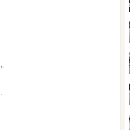
いた
が、