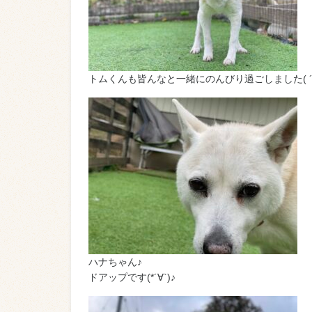
トムくんも皆んなと一緒にのんびり過ごしました( ´
ハナちゃん♪
ドアップです(*´∀`)♪