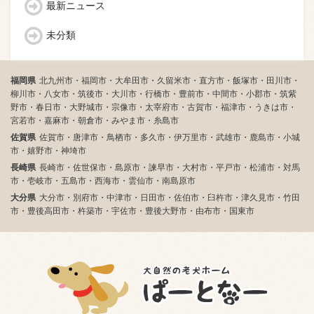
最新ニュース
未分類
福岡県
北九州市・福岡市・大牟田市・久留米市・直方市・飯塚市・田川市・
柳川市・八女市・筑後市・大川市・行橋市・豊前市・中間市・小郡市・筑紫
野市・春日市・大野城市・宗像市・太宰府市・古賀市・福津市・うきは市・
宮若市・嘉麻市・朝倉市・みやま市・糸島市
佐賀県
佐賀市・唐津市・鳥栖市・多久市・伊万里市・武雄市・鹿島市・小城
市・嬉野市・神埼市
長崎県
長崎市・佐世保市・島原市・諫早市・大村市・平戸市・松浦市・対馬
市・壱岐市・五島市・西海市・雲仙市・南島原市
大分県
大分市・別府市・中津市・日田市・佐伯市・臼杵市・津久見市・竹田
市・豊後高田市・杵築市・宇佐市・豊後大野市・由布市・国東市