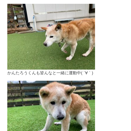
かんたろうくんも皆んなと一緒に運動中( ´∀｀)