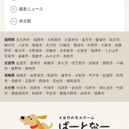
最新ニュース
未分類
福岡県
北九州市・福岡市・大牟田市・久留米市・直方市・飯塚市・田川市・
柳川市・八女市・筑後市・大川市・行橋市・豊前市・中間市・小郡市・筑紫
野市・春日市・大野城市・宗像市・太宰府市・古賀市・福津市・うきは市・
宮若市・嘉麻市・朝倉市・みやま市・糸島市
佐賀県
佐賀市・唐津市・鳥栖市・多久市・伊万里市・武雄市・鹿島市・小城
市・嬉野市・神埼市
長崎県
長崎市・佐世保市・島原市・諫早市・大村市・平戸市・松浦市・対馬
市・壱岐市・五島市・西海市・雲仙市・南島原市
大分県
大分市・別府市・中津市・日田市・佐伯市・臼杵市・津久見市・竹田
市・豊後高田市・杵築市・宇佐市・豊後大野市・由布市・国東市