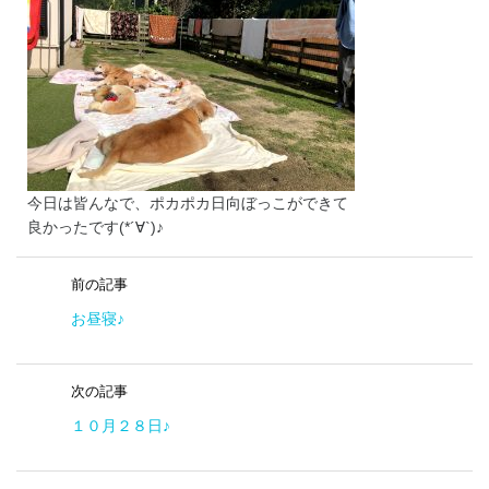
今日は皆んなで、ポカポカ日向ぼっこができて
良かったです(*´∀`)♪
前の記事
お昼寝♪
次の記事
１０月２８日♪