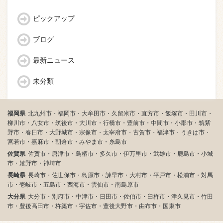
ピックアップ
ブログ
最新ニュース
未分類
福岡県
北九州市・福岡市・大牟田市・久留米市・直方市・飯塚市・田川市・
柳川市・八女市・筑後市・大川市・行橋市・豊前市・中間市・小郡市・筑紫
野市・春日市・大野城市・宗像市・太宰府市・古賀市・福津市・うきは市・
宮若市・嘉麻市・朝倉市・みやま市・糸島市
佐賀県
佐賀市・唐津市・鳥栖市・多久市・伊万里市・武雄市・鹿島市・小城
市・嬉野市・神埼市
長崎県
長崎市・佐世保市・島原市・諫早市・大村市・平戸市・松浦市・対馬
市・壱岐市・五島市・西海市・雲仙市・南島原市
大分県
大分市・別府市・中津市・日田市・佐伯市・臼杵市・津久見市・竹田
市・豊後高田市・杵築市・宇佐市・豊後大野市・由布市・国東市