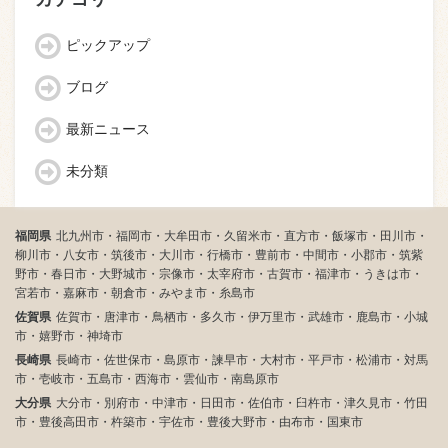
ピックアップ
ブログ
最新ニュース
未分類
福岡県
北九州市・福岡市・大牟田市・久留米市・直方市・飯塚市・田川市・
柳川市・八女市・筑後市・大川市・行橋市・豊前市・中間市・小郡市・筑紫
野市・春日市・大野城市・宗像市・太宰府市・古賀市・福津市・うきは市・
宮若市・嘉麻市・朝倉市・みやま市・糸島市
佐賀県
佐賀市・唐津市・鳥栖市・多久市・伊万里市・武雄市・鹿島市・小城
市・嬉野市・神埼市
長崎県
長崎市・佐世保市・島原市・諫早市・大村市・平戸市・松浦市・対馬
市・壱岐市・五島市・西海市・雲仙市・南島原市
大分県
大分市・別府市・中津市・日田市・佐伯市・臼杵市・津久見市・竹田
市・豊後高田市・杵築市・宇佐市・豊後大野市・由布市・国東市